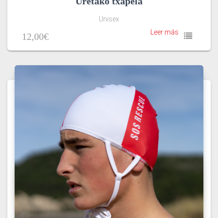
Uretako txapela
Unisex
Leer más
12,00
€