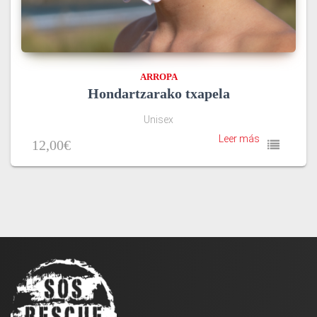
ARROPA
Hondartzarako txapela
Unisex
Leer más
12,00
€