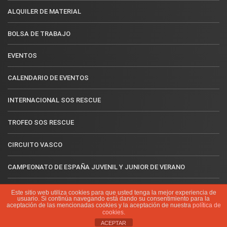
ALQUILER DE MATERIAL
BOLSA DE TRABAJO
EVENTOS
CALENDARIO DE EVENTOS
INTERNACIONAL SOS RESCUE
TROFEO SOS RESCUE
CIRCUITO VASCO
CAMPEONATO DE ESPAÑA JUVENIL Y JUNIOR DE VERANO
CAMPEONATO DE ESPAÑA MÁSTER
Este sitio web utiliza cookies para que usted tenga la mejor experiencia de
usuario. Si continúa navegando está dando su consentimiento para la
aceptación de las mencionadas cookies y la aceptación de nuestra
política de
NUESTRAS PLAYAS
cookies
.
ACEPTAR