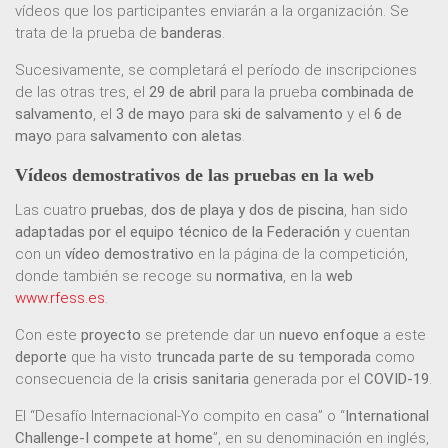
vídeos que los participantes enviarán a la organización. Se
trata de la prueba de
banderas
.
Sucesivamente, se completará el período de inscripciones
de las otras tres, el
29 de abril
para la prueba
combinada de
salvamento
, el
3 de mayo
para
ski de salvamento
y el
6 de
mayo
para
salvamento con aletas
.
Vídeos demostrativos de las pruebas en la web
Las cuatro
pruebas
,
dos de playa y dos de piscina
, han sido
adaptadas por el equipo técnico de la Federación
y cuentan
con un
vídeo demostrativo
en la página de la competición,
donde también se recoge su
normativa
, en la
web
www.rfess.es
.
Con este
proyecto
se pretende dar un
nuevo enfoque
a este
deporte
que ha visto
truncada parte de su temporada
como
consecuencia de la
crisis sanitaria
generada por el
COVID-19
.
El “Desafío Internacional-Yo compito en casa” o “
International
Challenge-I compete at home
”, en su denominación en inglés,