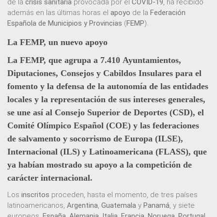
de la
crisis sanitaria
provocada por el
COVID-19
, ha recibido
además en las últimas horas el
apoyo
de la
Federación
Española de Municipios y Provincias
(
FEMP
).
La FEMP, un nuevo apoyo
La FEMP, que agrupa a 7.410
Ayuntamientos
,
Diputaciones
,
Consejos
y
Cabildos Insulares
para el
fomento y la
defensa de la autonomía de las entidades
locales
y la
representación de sus intereses generales
,
se une así al
Consejo Superior de Deportes
(
CSD
), el
Comité Olímpico Español
(
COE
) y las federaciones
de salvamento y socorrismo de Europa (
ILSE
),
Internacional (
ILS
) y Latinoamericana (
FLASS
), que
ya habían mostrado su apoyo a la competición de
carácter internacional.
Los
inscritos
proceden, hasta el momento, de tres países
latinoamericanos,
Argentina
,
Guatemala
y
Panamá
, y siete
europeos,
España
,
Alemania
,
Italia
,
Francia
,
Noruega
,
Portugal