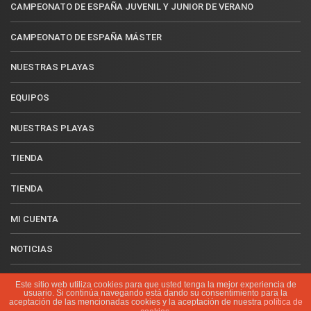
CAMPEONATO DE ESPAÑA JUVENIL Y JUNIOR DE VERANO
CAMPEONATO DE ESPAÑA MÁSTER
NUESTRAS PLAYAS
EQUIPOS
NUESTRAS PLAYAS
TIENDA
TIENDA
MI CUENTA
NOTICIAS
CONTACTO
Este sitio web utiliza cookies para que usted tenga la mejor experiencia de
usuario. Si continúa navegando está dando su consentimiento para la
aceptación de las mencionadas cookies y la aceptación de nuestra
política de
IDIOMAS