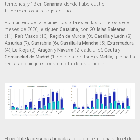
territorios, y 18 en
Canarias
, donde hubo cuatro
fallecimientos a lo largo de julio.
Por número de fallecimientos totales en los primeros siete
meses de 2020, le siguen
Cataluña
, con 20,
Islas Baleares
(11),
País Vasco
(10),
Región de Murcia
(9),
Castilla y León
(8),
Asturias
(7),
Cantabria
(6),
Castilla-la Mancha
(5),
Extremadura
(4),
La Rioja
(3),
Aragón
y
Navarra
(2, cada uno),
Ceuta
y
Comunidad de Madrid
(1, en cada territorio) y
Melilla
, que no ha
registrado ningún suceso mortal de esta índole.
El
perfil de la persona ahogada
a lo largo de julio ha sido el de