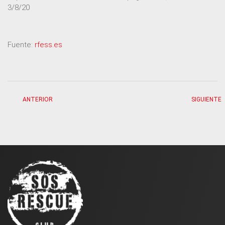
3/8/20
Fuente:
rfess.es
ANTERIOR
SIGUIENTE