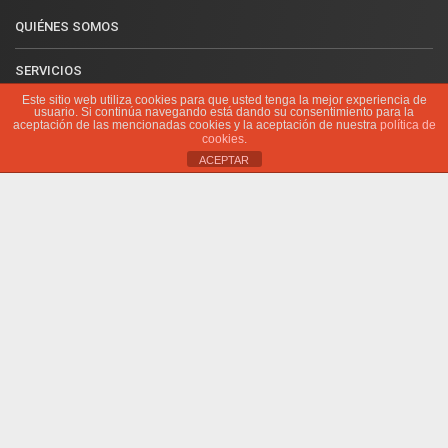
QUIÉNES SOMOS
SERVICIOS
Este sitio web utiliza cookies para que usted tenga la mejor experiencia de
usuario. Si continúa navegando está dando su consentimiento para la
PROMOCIÓN DE EVENTOS
aceptación de las mencionadas cookies y la aceptación de nuestra
política de
cookies
.
FORMACIÓN
ACEPTAR
CAMPAMENTOS
CONCENTRACIONES
ALQUILER DE MATERIAL
BOLSA DE TRABAJO
EVENTOS
CALENDARIO DE EVENTOS